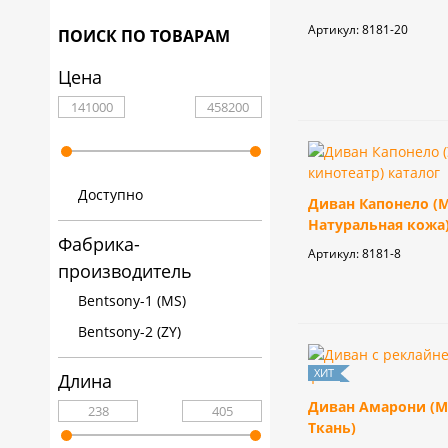
для
комоды
(для
Кушетки
диваны
Тканевые
столики
столовой
спальным
Бары
кабинета
спальни)
Артикул:
8181-20
ПОИСК ПО ТОВАРАМ
Обеденные
Банкетки
Классические
кресла
местом
Стулья
Мебель
Стенки
Диваны
группы
Комоды
диваны
Цена
для
для
Серванты
Оттоманки
Угловые
столовой
спальни
Стулья
диваны
Шкафы
Туалетные
Мягкая
Обеденные
Прямые
столики
мебель
Доступно
столы
диваны
Диван Капонело (
Столы
Натуральная кожа
Консоли
Кожаные
Фабрика-
и
Артикул:
8181-8
диваны
производитель
Стулья
Пуфы
Bentsony-1 (MS)
Диваны
Аксессуары
для
Bentsony-2 (ZY)
гостиной
Длина
Диваны
Диван Амарони (М
для
Ткань)