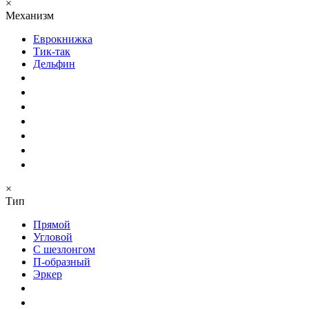
×
Механизм
Еврокнижка
Тик-так
Дельфин
×
Тип
Прямой
Угловой
С шезлонгом
П-образный
Эркер