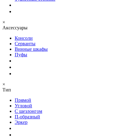
×
Аксессуары
Консоли
Серванты
Винные шкафы
Пуфы
×
Тип
Прямой
Угловой
С шезлонгом
П-образный
Эркер