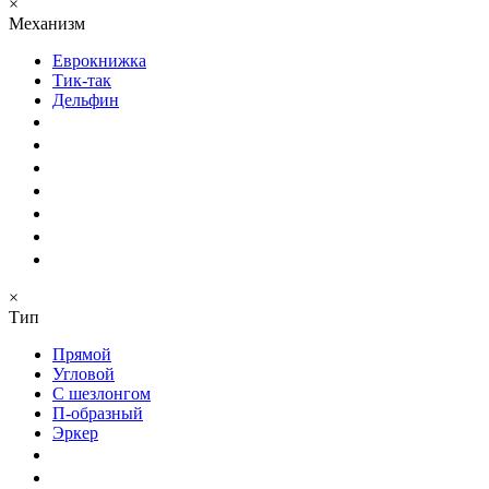
×
Механизм
Еврокнижка
Тик-так
Дельфин
×
Тип
Прямой
Угловой
С шезлонгом
П-образный
Эркер