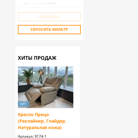
Фримонт (М29)
Фримонт-W (М29W)
ПОКАЗАТЬ
Конкорд
СБРОСИТЬ ФИЛЬТР
Батлер (289)
ХИТЫ ПРОДАЖ
Кресло Прецо
(Реклайнер, Глайдер,
Натуральная кожа)
Артикул:
9174-1