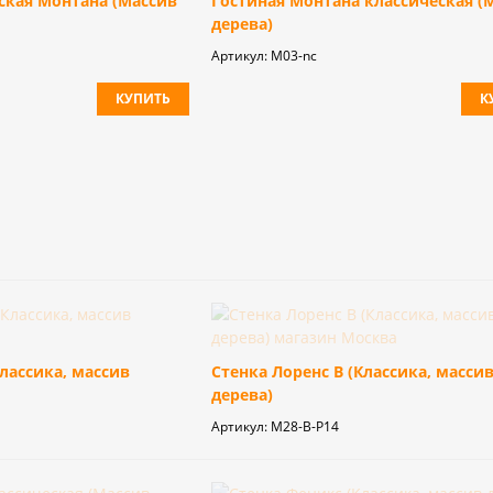
ская Монтана (Массив
Гостиная Монтана классическая (
дерева)
Артикул:
M03-nc
КУПИТЬ
К
Классика, массив
Стенка Лоренс В (Классика, масси
дерева)
Артикул:
М28-В-Р14