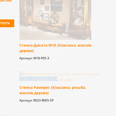
Массив
УПИТЬ
Стенка Дакота М18 (Классика, массив
дерева)
Артикул:
M18-P05-3
в
Стенка Рамирес (Классика, резьба,
массив дерева)
Артикул:
R033-R065-SP