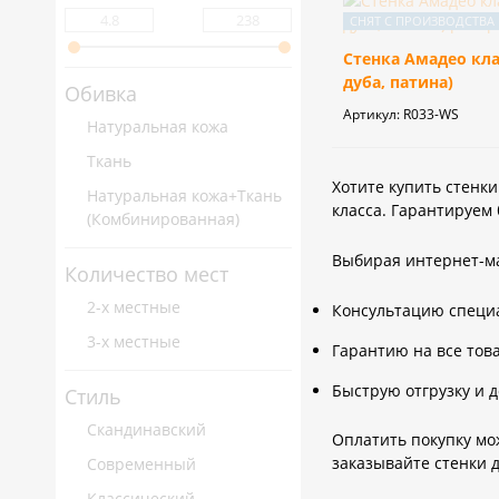
кабинета
Стенка Амадео кла
дуба, патина)
Обивка
Артикул:
R033-WS
Натуральная кожа
Ткань
Хотите купить стенки
Натуральная кожа+Ткань
класса. Гарантируем
(Комбинированная)
Выбирая интернет-ма
Количество мест
2-х местные
Консультацию специ
3-х местные
Гарантию на все тов
Быструю отгрузку и д
Стиль
Скандинавский
Оплатить покупку мо
заказывайте стенки д
Современный
Классический