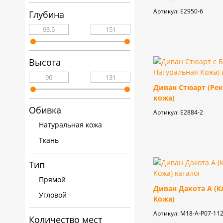
кабинета
Артикул:
E2950-6
Глубина
Высота
Диван Стюарт (Рек
кожа)
Обивка
Артикул:
E2884-2
Натуральная кожа
Ткань
Тип
Прямой
Диван Дакота А (К
Угловой
Кожа)
Артикул:
М18-А-P07-11
Количество мест