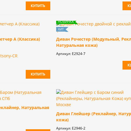
КУПИТЬ
К
тчер А (Классика)
Диван Рочестер (Модульный, Рек
Натуральная кожа)
Артикул:
Е2924-7
tsony-CR
К
КУПИТЬ
еклайнер, Натуральная
Диван Глейшер (Реклайнер, Нату
кожа)
Артикул:
E2946-2