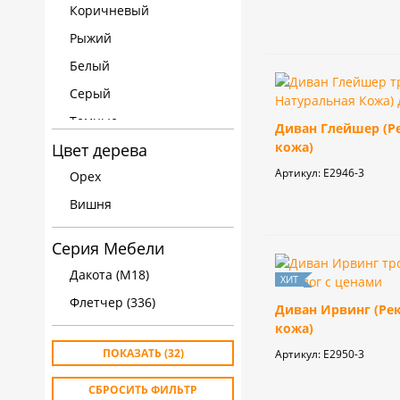
Коричневый
Рыжий
Белый
Серый
Темные
Диван Глейшер (Р
кожа)
Цвет дерева
Бургунди
Артикул:
E2946-3
Орех
Вишня
Серия Мебели
Дакота (M18)
Флетчер (336)
Диван Ирвинг (Ре
кожа)
ПОКАЗАТЬ
(32)
Артикул:
E2950-3
СБРОСИТЬ ФИЛЬТР